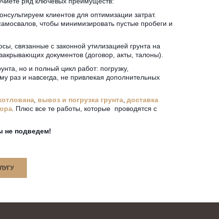
учиете ряд ключевых преимуществ:  
онсультируем клиентов для оптимизации затрат. 
мосвалов, чтобы минимизировать пустые пробеги и 
сы, связанные с законной утилизацией грунта на 
акрывающих документов (договор, акты, талоны). 
нта, но и полный цикл работ: погрузку, 
му раз и навсегда, не привлекая дополнительных 
котлована
, 
вывоз и погрузка грунта
, 
доставка 
сора
. Плюс все те работы, которые  проводятся с 
ы не подведем!
ЛУГУ