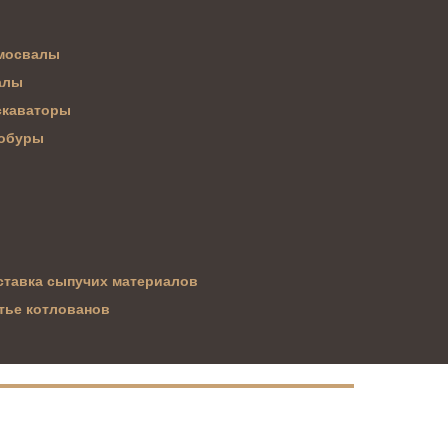
мосвалы
алы
скаваторы
обуры
ставка сыпучих материалов
тье котлованов