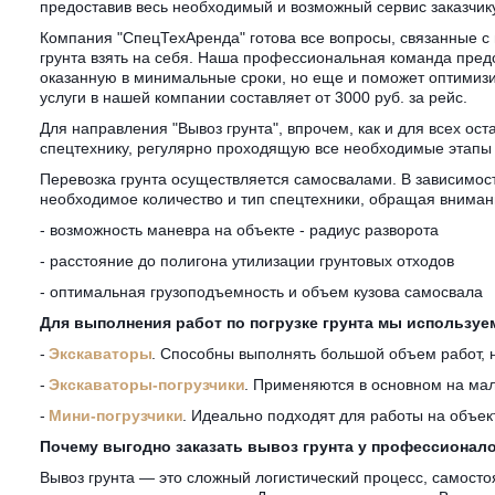
предоставив весь необходимый и возможный сервис заказчику
Компания "СпецТехАренда" готова все вопросы, связанные с в
грунта взять на себя. Наша профессиональная команда предос
оказанную в минимальные сроки, но еще и поможет оптимизир
услуги в нашей компании составляет от 3000 руб. за рейс.
Для направления "Вывоз грунта", впрочем, как и для всех ос
спецтехнику, регулярно проходящую все необходимые этапы
Перевозка грунта осуществляется самосвалами. В зависимост
необходимое количество и тип спецтехники, обращая внима
- возможность маневра на объекте - радиус разворота
- расстояние до полигона утилизации грунтовых отходов
- оптимальная грузоподъемность и объем кузова самосвала
Для выполнения работ по погрузке грунта мы используе
- 
Экскаваторы
. Способны выполнять большой объем работ, 
- 
Экскаваторы-погрузчики
. Применяются в основном на мал
- 
Мини-погрузчики
. Идеально подходят для работы на объек
Почему выгодно заказать вывоз грунта у профессионал
Вывоз грунта — это сложный логистический процесс, самостоя