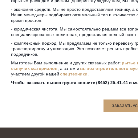
скрытым расходам и рискам. Доверив эту задачу нам, Вы пол
- экономия средств. Мы не просто предоставляем технику, а к
Наши менеджеры подбирают оптимальный тип и количество са
время простоя.  
- юридическая чистота. Мы самостоятельно решаем все вопро
специализированных полигонах, предоставляя полный пакет з
- комплексный подход. Мы предлагаем не только перевозку гру
транспортировку и утилизацию. Это позволяет решить пробле
подрядчиков.
Мы готовы Вам выполнение и других связаных работ: 
рытье 
сыпучих материалов
, а затем и 
вывоз строительного му
участием другой нашей 
спецтехники
.
Чтобы заказать вывоз грунта звоните 
(8452) 25-41-41
 и м
ЗАКАЗАТЬ УС